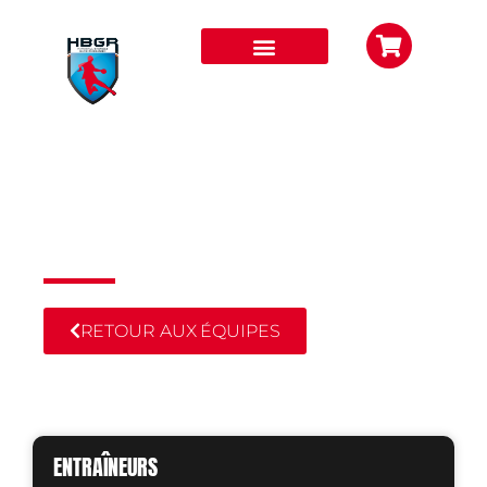
-13 ANS GARÇONS
CLUB HBGR
RETOUR AUX ÉQUIPES
ENTRAÎNEURS