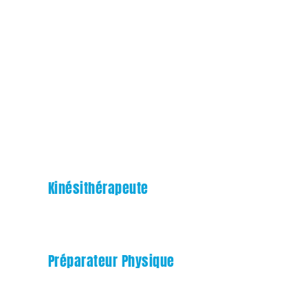
ENTRAÎNEUR ADJOINT
NATHAN TABELLION
STAFF MÉDICAL
Kinésithérapeute
Laura BERTIN
Préparateur Physique
Nathan TABELLION