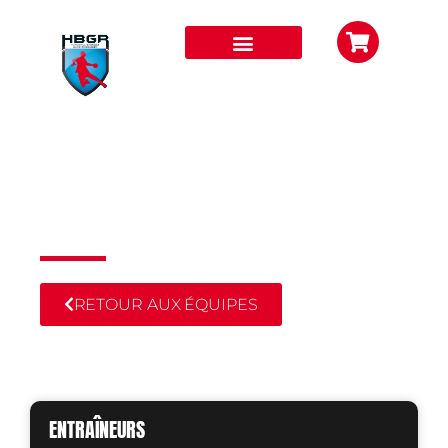
-11 ANS ÉQUIPE 1
CLUB HBGR
RETOUR AUX ÉQUIPES
ENTRAÎNEURS