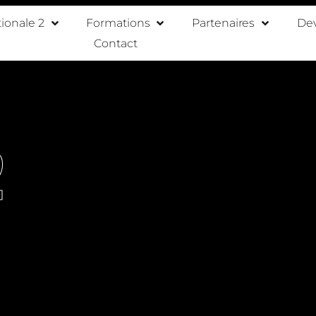
ionale 2
Formations
Partenaires
De
Contact
2